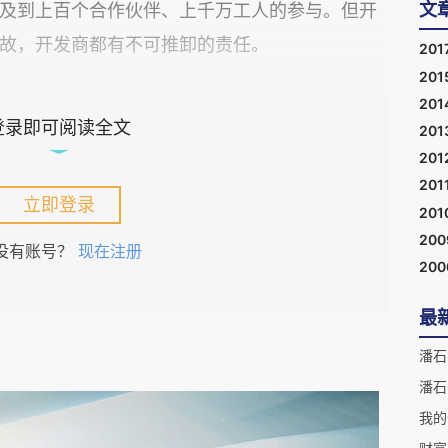
文
及到上百个合作伙伴、上千万工人的参与。但开
故，开发商都有不可推卸的责任。
201
201
201
终把诚实作为做好一切工作的基础。诚实也是我们
登录即可阅读全文
201
求。在过去的检查中，我们有时发现一些问题，
201
201
，但谁要犯了不诚实的错误、犯了弄虚作假的错
立即登录
201
对不能原谅的。
20
没有账号？
现在注册
20
工资质、假代理资质、假检测报告、假人员专业资
最
问题，我们都坚决终止与这样的单位合作。
潘石
潘石
好就行了，你们太在意那张纸了！
”
但这是我们不