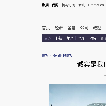
数据
我闻
机构订阅
会议
Promotion
首页
经济
金融
公司
政经
更多
科技
地产
汽车
消费
能
博客
>
潘石屹的博客
诚实是我
2