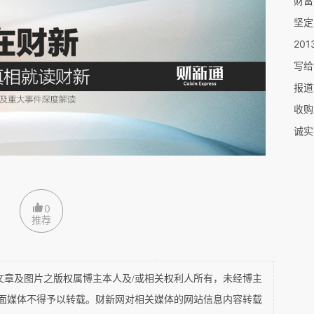
财富
坚定
201
证书、假材料、假设备泛滥的今天，你们不可能
写给
你们的工程就得全停工。
”
我们的回答是宁肯工地
报道
式打假，因为这关系到人的生命安全。如果人都
收购
诚实
般都是私下处理，现在我们认为最有力的监督是来
人。所以，我们现在做出决定，任何与
SOHO
中
0
推荐
象，我们将立即终止与他们的合作，并将造假的
的官方网站向全社会公布。也许这种做法过于极
造成人员伤亡的悲剧，你们就能够理解并支持我
及图片之版权属博主本人及/或相关权利人所有，未经博主
平面媒体不得予以转载。财新网对相关媒体的网站信息内容转载