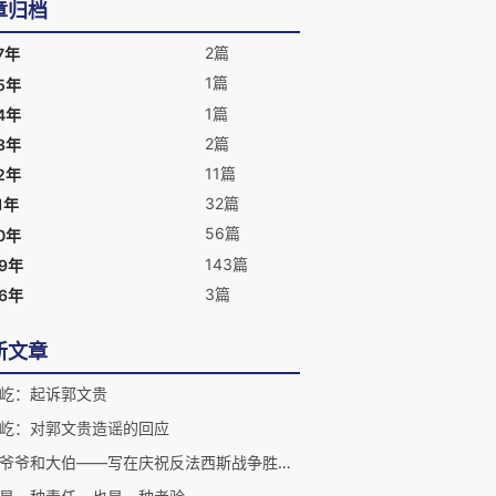
章归档
2篇
7年
1篇
5年
1篇
4年
2篇
3年
11篇
2年
32篇
1年
56篇
0年
143篇
09年
3篇
06年
新文章
屹：起诉郭文贵
屹：对郭文贵造谣的回应
我的爷爷和大伯——写在庆祝反法西斯战争胜利70周年之际