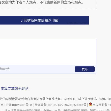
客文章均为作者个人观点，不代表财新网的立场和观点。
大合作伙伴的支持。在过去，我们的绝大多数合作
订阅财新网主编精选电邮
目建设付出了自己的辛劳和汗水。今后希望你们继
标活动，但最需要带上的、必不可少的是诚实。
新网观点
发布
潘石屹
本篇文章暂无评论
2012
年
8
月
27
日
权为财新传媒及/或相关权利人专属所有或持有。未经许可，禁止进行转载、摘编、
京ICP备10026701号-8
|
网信算备110105862729401250013号
|
京公网安备 11
广播电视节目制作经营许可证：京第01015号
|
出版物经营许可证：第直100013号