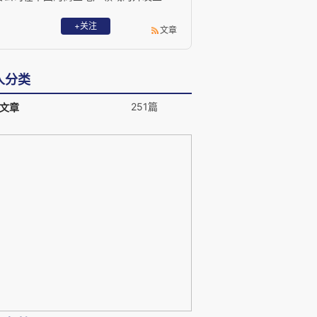
务。尤其在北京的CBD，无论在建筑的规
模上还是在项目的销售额上，SOHO中国
+关注
文章
都是最大的开发商，并为中国首都引入了
标志性的当代建筑。
人分类
251篇
文章