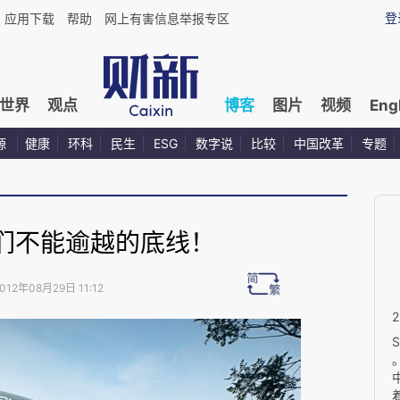
登
应用下载
帮助
网上有害信息举报专区
世界
观点
博客
图片
视频
Eng
源
健康
环科
民生
ESG
数字说
比较
中国改革
专题
们不能逾越的底线！
012年08月29日 11:12