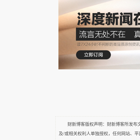
能逾越的底线。
也有人说：
“
在假发票、假资质
做到完全的诚实。要真正的做到，
全停工，也要打假，用最坚决的方
不在了，建房子干什么呢？！
过去发现这样的问题我们一
自媒体和全社会每个正直、善良的
国合作的伙伴，一旦出现造假的现
单位和造假的过程通过
SOHO
中国
端、过于残忍，但当看到因为造假
财新博客版权声明：财新博客所发布文章
们的做法了。
及/或相关权利人单独授权，任何网站、