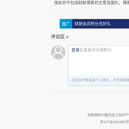
授权并不包括财新博客的文章及图片。博
SOHO
中国的发展离不开广
推广
财新会员积分兑好礼
伙伴是诚实的，为
SOHO
中国项
评论区
续带上才华和智慧来参加我们的投
0
登录
后发表评论得积分
评论仅代表网友个人观点，不代表财
财新网所刊载内容之知识产
京ICP证090880号