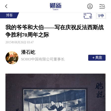
博客
T中
我的爷爷和大伯——写在庆祝反法西斯战
争胜利70周年之际
2015年08月26日 03:47
潘石屹
＋关注
＋关注
SOHO中国有限公司董事长