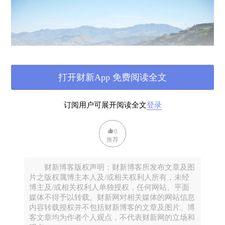
打开财新App 免费阅读全文
订阅用户可展开阅读全文
登录
图二：爷爷和大伯的墓地就在这座山脚下
0
推荐
小的时候，家里人从来没跟我提过那些很久
以前的事。可能是大人担心小孩子不懂事、乱讲
财新博客版权声明：财新博客所发布文章及图
话，给家里闯祸。长大以后，我才知道，大伯在
片之版权属博主本人及/或相关权利人所有，未经
中条山战役中阵亡，但没有找到遗体，爷爷葬大
博主及/或相关权利人单独授权，任何网站、平面
儿子的是一座空墓。爷爷为他写了祭文，写上了
媒体不得予以转载。财新网对相关媒体的网站信息
内容转载授权并不包括财新博客的文章及图片。博
他的生辰八字。这些都是后来听家里的老人讲
客文章均为作者个人观点，不代表财新网的立场和