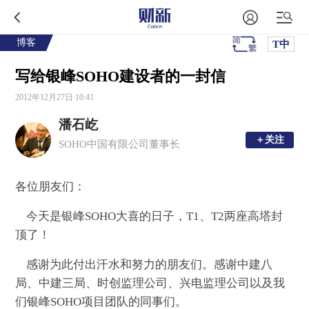
博客
T中
写给银峰SOHO建设者的一封信
2012年12月27日 10:41
潘石屹
＋关注
＋关注
SOHO中国有限公司董事长
各位朋友们：
今天是银峰
SOHO
大喜的日子，
T1
、
T2
两座高塔封
顶了！
感谢为此付出汗水和努力的朋友们。感谢中建八
局、中建三局、
时创
监理公司、
兴电
监理公司以及我
们银峰
SOHO
项目团队的同事们。