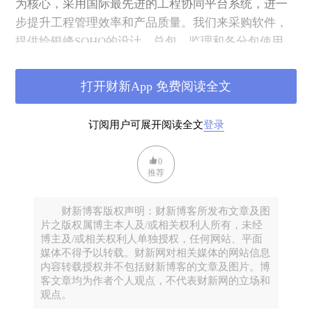
为核心，采用国际最先进的工程协同平台系统，进一
步提升工程管理效率和产品质量。我们来采购软件，
提供给银峰
SOHO
的设计、总包、监理和各分包使用。
每天，银峰SOHO的工地上有三千多名工人在辛勤
打开财新App 免费阅读全文
地劳动着，银峰SOHO今天的封顶凝结着无数人的汗水
和家人的支持。明年，当银峰SOHO投入使用时，你们
订阅用户可展开阅读全文
登录
会为它而骄傲。多少年后，你们可以自豪地对孩子们
说：我是银峰SOHO这个建筑奇迹的建设者。
0
推荐
我们处在一个团结合作，谁也离不开谁的时代。一
座建筑产品的完成正是这种团结合作精神的经典体
财新博客版权声明：财新博客所发布文章及图
现。土建工程完成后，机电、幕墙、精装等许多工种
片之版权属博主本人及/或相关权利人所有，未经
和公司马上进入，各个工种需要相互紧密地配合。总
博主及/或相关权利人单独授权，任何网站、平面
包单位要做好服务，为各个分包提供尽可能多的方
媒体不得予以转载。财新网对相关媒体的网站信息
内容转载授权并不包括财新博客的文章及图片。博
便。我们看到社会上有一些人，手中有一点权力就要
客文章均为作者个人观点，不代表财新网的立场和
利用到极致，敲竹杠、留下过路钱，这是土匪、强盗
观点。
式的做法。这是与我们所处的团结合作的时代格格不