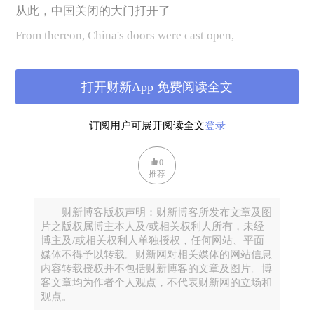
从此，中国关闭的大门打开了
From thereon, China's doors were cast open,
先进的知识和技术涌进了中国
and modern knowledge, technology and culture swept
打开财新App 免费阅读全文
in,
订阅用户可展开阅读全文
登录
这为中国社会带来了最根本性的变化
bringing fundamental changes to Chinese society.
0
推荐
40年前，中国开放了
40 years ago, China opened its doors to economic
财新博客版权声明：财新博客所发布文章及图
reform.
片之版权属博主本人及/或相关权利人所有，未经
博主及/或相关权利人单独授权，任何网站、平面
邓小平先生在中美还未建交之前
媒体不得予以转载。财新网对相关媒体的网站信息
Prior to reinitiating diplomatic relations with the United
内容转载授权并不包括财新博客的文章及图片。博
客文章均为作者个人观点，不代表财新网的立场和
States,
观点。
就派了52名学生去美国留学